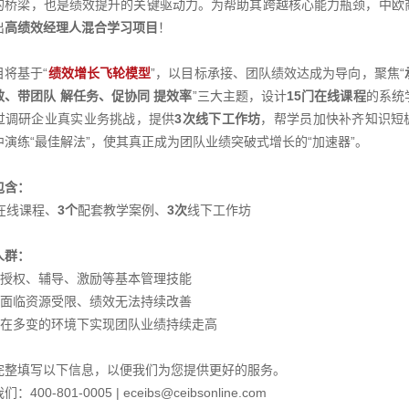
的桥梁，也是绩效提升的关键驱动力。为帮助其跨越核心能力瓶颈，中欧
出
高绩效经理人混合学习项目
！
目将基于“
绩效增长飞轮模型
”，以目标承接、团队绩效达成为导向，聚焦“
效、带团队 解任务、促协同 提效率
”三大主题，设计
15门在线课程
的系统
过调研企业真实业务挑战，提供
3次线下工作坊
，帮学员加快补齐知识短
中演练“最佳解法”，使其真正成为团队业绩突破式增长的“加速器”。
包含：
在线课程、
3个
配套教学案例、
3次
线下工作坊
人群：
具备授权、辅导、激励等基本管理技能
团队面临资源受限、绩效无法持续改善
渴望在多变的环境下实现团队业绩持续走高
完整填写以下信息，以便我们为您提供更好的服务。
：400-801-0005 | eceibs@ceibsonline.com