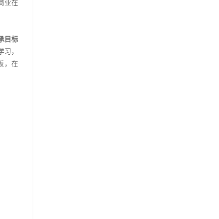
商业在
承目标
学习，
板，在