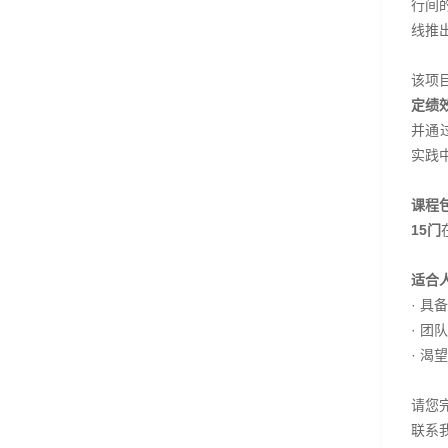
行间
线推
该项
定绩
并通
实践
课程
15门
适合
· 
· 
· 
请您
联系我们